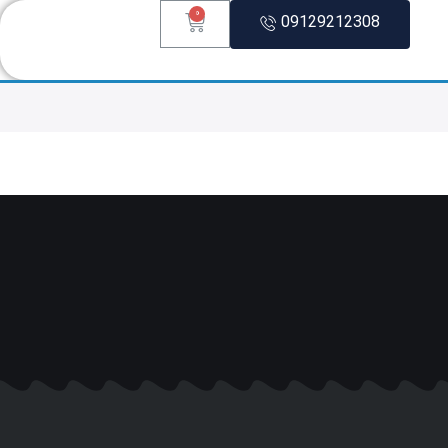
0
09129212308