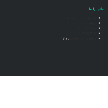
تماس با ما
شرایط خدمات و گارانتی
درباره ما
09129212308
02637315295
insta :
@ideapardazesh