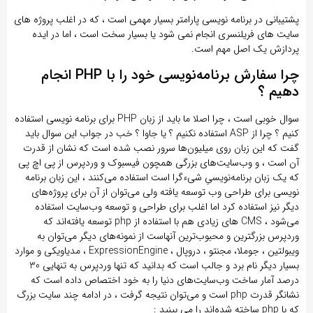
پشتیبانی در برنامه نویسی پارامتر بسیار مهمی است ، که در اغلب پروژه های
سایت های فریلنسری انجام نمی شود یا بسیار سخت است ، اما در ایده
پردازش یک اصل مهم است.
چرا سفارش برنامه‌نویسی خود را با PHP انجام
دهیم ؟
سوال خوبی است ، چرا اصلا ما باید از زبان PHP برای برنامه نویسی استفاده
کنیم ؟ چرا از ASP استفاده نکنیم ؟ یا جاوا ؟ خب در جواب این سوال باید
گفت که این زبان روی میلیون‌ها سرور نصب شده است که نشان از قدرت
آن است ، و وب‌سایت‌های بزرگی همچون فیسبوک و وردپرس از پی اچ پی
که یک زبان برنامه‌نویسیِ شیءگرا است استفاده می‌کنند ، این زبان برنامه
نویسی برای طراحی وب توسعه یافته ولی می‌توان از آن برای پروژه‌های
دیگر نیز استفاده کرد اما اغلب برای طراحی و توسعه وب‌سایت استفاده
می‌شود ، CMS های زیادی هم با استفاده از php توسعه یافته‌اند که
وردپرس بزرگترین و محبوب‌ترین آنهاست از نمونه‌های دیگر می‌توان به
ویبولتین ، جوملا، مجنتو ، دروپال ، ExpressionEngine ، مدیاویکی و موارد
بسیار دیگر نام برد و جالب است که بدانید که تنها وردپرس به تنهایی 30
درصد آمار ساخت وب‌سایت‌های دنیا را به خود اختصاص داده است که
نشانگر قدرت php است و می‌توان نتیجه گرفت ، در ادامه چند سایت بزرگ
که با php ساخته شده‌اند را می بینید :