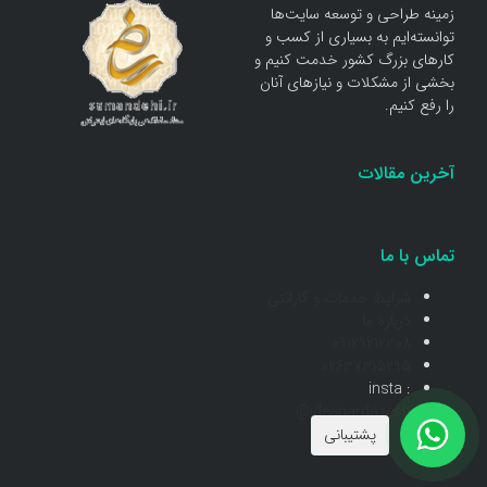
زمینه طراحی و توسعه سایت‌ها
توانسته‌ایم به بسیاری از کسب و
کار‌های بزرگ کشور خدمت کنیم و
بخشی از مشکلات و نیاز‌های آنان
را رفع کنیم.
آخرین مقالات
تماس با ما
شرایط خدمات و گارانتی
درباره ما
09129212308
02637315295
insta :
@ideapardazesh
پشتیبانی