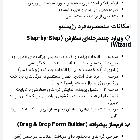
ارائه راه‌کار آماده برای مشتریان حوزه سلامت و ورزش
صرفه‌جویی در زمان و هزینه توسعه
پشتیبانی از برندینگ اختصاصی
امکانات منحصربه‌فرد رژیمینو
📋
ویزارد چندمرحله‌ای سفارش (Step-by-Step
Wizard)
مرحله ۱ – انتخاب برنامه و خدمات:
نمایش برنامه‌های غذایی به
صورت کارت‌های جذاب با قابلیت انتخاب تک‌گزینشی
(رادیوباتن) و خدمات جانبی با انتخاب چندگانه (چک‌باکس).
مرحله ۲ – پرداخت آنلاین:
اتصال مستقیم به درگاه‌های پرداخت
ووکامرس (زرین‌پال، ملت، پاسارگاد و …).
مرحله ۳ – تکمیل پرونده:
نمایش فرم‌های سفارشی با قابلیت
تعریف انواع فیلد (متن، عدد، کشویی، رادیویی، چک‌باکس، آپلود
فایل).
مرحله ۴ – تایید نهایی:
نمایش پیام سفارشی و لینک به داشبورد
کاربر.
🧩
فرم‌ساز پیشرفته (Drag & Drop Form Builder)
طراحی فرم‌های نامحدود برای دریافت اطلاعات مراجعین (سن،