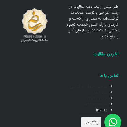
طی بیش از یک دهه فعالیت در
زمینه طراحی و توسعه سایت‌ها
توانسته‌ایم به بسیاری از کسب و
کار‌های بزرگ کشور خدمت کنیم و
بخشی از مشکلات و نیاز‌های آنان
را رفع کنیم.
آخرین مقالات
تماس با ما
شرایط خدمات و گارانتی
درباره ما
09129212308
02637315295
insta :
@ideapardazesh
پشتیبانی