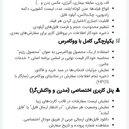
قد، وزن، سابقه بیماری، آلرژی، عکس بدن و …).
انواع فیلدها: متن کوتاه/بلند، عدد، لیست کشویی، دکمه
رادیویی، چک‌باکس، آپلود فایل.
قابلیت اجباری/اختیاری کردن هر فیلد.
تنظیم محدودیت حجم و فرمت فایل‌های آپلودی.
ذخیره خودکار اطلاعات در پروفایل کاربر برای سفارش‌های بعدی.
🛒
یکپارچگی کامل با ووکامرس
استفاده از یک محصول ووکامرسی به عنوان “محصول رژیم”.
محاسبه خودکار قیمت نهایی بر اساس برنامه اصلی + خدمات
جانبی.
نمایش جزئیات انتخاب‌ها در سبد خرید و فاکتور.
ذخیره تمام اطلاعات سفارش در متادیتای ووکامرس (سازگار با
HPOS).
👤
پنل کاربری اختصاصی (مدرن و واکنش‌گرا)
نمایش لیست سفارشات در قالب کارت‌های زیبا.
نمایش وضعیت هر سفارش: “در انتظار ارسال فایل” یا “فایل
آماده”.
دانلود فایل‌های ارسالی مربی از طریق مودال اختصاصی.
مشاهده شماره پرونده و تاریخ سفارش.