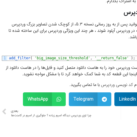
به اشتراک بگذارم.
دپرس
در این پست، من قصد دارم به شما نشان دهم که چگونه می توانید پس از به روز رسانی نسخه 5.3، از کوچک شدن تصاویر بزرگ وردپرس
رگ در وردپرس آپلود شوند ، هر چند این ویژگی وردپرس برای این ساخته شده تا
اشد.
1
add_filter
(
'big_image_size_threshold'
,
'__return_false'
)
;
 وردپرس خود را به هاست دانلود متصل کنید و فایل‌ها را در هاست دانلود از
ام
کد نویسی وردپرس
با ما تماس بگیرید.
WhatsApp
Telegram
LinkedIn
بعدی
‏چرا توی وردپرس دیدگاه اسپم زیاده ؟ جلوگیری از اسپم در کامنت‌ها