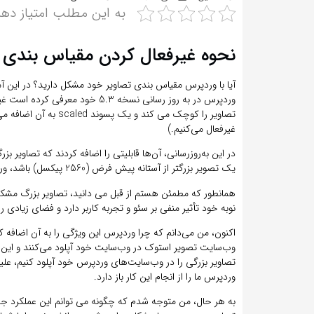
به این مطلب امتیاز دهی
نحوه غیرفعال کردن مقیاس بندی تصویر (scaled)
آ
یا با وردپرس مقیاس بندی تصاویر خود مشکل دارید؟
در این آ
وردپرس در به روز رسانی نسخه 5.3 خ
تصاویر را کوچک می کند 
غیرفعال می‌کنیم.)
در این به‌روزرسانی، آن‌ها قابلیتی را اضافه کردند که تصاویر بز
یک تصویر بزرگتر از آستانه پیش فرض (2560 پیکسل) باشد، وردپرس به طور خودکار آن را کاهش می دهد.
همانطور که مطمئن هستم از قبل می دانید، تصاویر بزرگ مشکل س
نوبه خود تأثیر منفی بر سئو و تجربه کاربر دارد و فضای زیادی ر
اکنون، من می‌دانم که چرا وردپرس این ویژگی را به آن اضافه کر
وب‌سایت تصویر استوک در وب‌سایت خود آپلود می‌کنند و این ت
تصاویر بزرگی را در وب‌سایت‌های وردپرس خود آپلود کنیم، علی
وردپرس ما را از انجام این کار باز دارد.
به هر حال، من متوجه شدم که چگونه می توانم این عملکرد جد