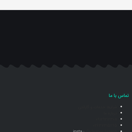
تماس با ما
شرایط خدمات و گارانتی
درباره ما
09129212308
02637315295
insta :
@ideapardazesh