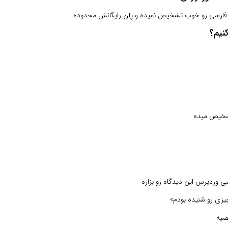
نیم؟
تشخیص میده
چیزی رو شنیده بودم»
صیه