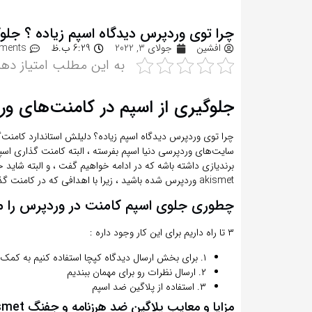
‏چرا توی وردپرس دیدگاه اسپم زیاده ؟ جلوگ
افشین
جولای 3, 2022
6:29 ب.ظ
ments
به این مطلب امتیاز دهی
جلوگیری از اسپم در کامنت‌های و
چرا توی وردپرس دیدگاه اسپم زیاده؟ ‏دلیلش استاندارد کامنت‌گ
سایت‌های وردپرسی دنیا اسپم بفرسته ، البته کامنت گذاری اس
برند‌یازی داشته باشه که در ادامه خواهیم گفت ، و البته شاید خ
akismet وردپرس شده باشید ، زیرا با اهدافی که در کامنت گذاری اسپم وجود داره این پلاگین عملا کارایی نداره .
‏چطوری جلوی اسپم کامنت در وردپرس را 
۳ تا راه داریم برای این کار وجود داره :
۱. برای بخش ارسال دیدگاه کپچا استفاده کنیم به کمک Simple Google reCAPTCHA
۲. ارسال نظرات رو برای مهمان ببندیم
۳. استفاده از پلاگین ضد اسپم
مزایا و معایب پلاگین ضد هرزنامه و جفنگ akismet وردپرس