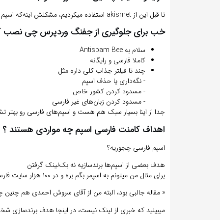
‏تا قبل این از akismet استفاده میکردیم، مشکلش اینه‌که اسپم فارسی رو خوب تشخیص نمیده ‏و پلن رایگانش محدوده
خب برای جلوگیری از جفنگ وردپرس ‏چی نصب ک
سلام به Antispam Bee
‏کاملا فارسی و رایگانه
‏چند تا فیلتر جذاب کلی داره مثل
‏- نگه‌داری یا حذف اسپم
‏- مسدود کردن کشور خاص
‏- مسدود کردن زبان‌های غیر فارسی
‏جدا از اینا بسیار سبک هم هست و اسپم‌های فارسی رو بهتر 
اهداف کامنت فارسی اسپم چه مواردی هستند ؟
‏اسپم فارسی چجوریه؟
هدف بعضی از اسپم‌ها برندسازیه نه بک‌لینک گرفتن
‏برای مثال من میتونم به اسپمر بگم بره و در ۱۰۰ هزار سایت فارسی وردپرس این دیدگاه رو بزاره
‏« مقاله جالبی بود، البته من از آقای سروش احمدی هم چنین 
‏میبینید که خبری از لینک نیست، در اینجا هدف برندسازی شخ