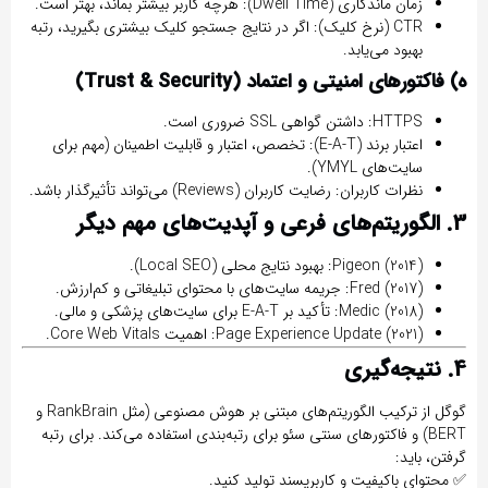
زمان ماندگاری (Dwell Time):
هرچه کاربر بیشتر بماند، بهتر است.
CTR (نرخ کلیک):
اگر در نتایج جستجو کلیک بیشتری بگیرید، رتبه
بهبود می‌یابد.
ه) فاکتورهای امنیتی و اعتماد (Trust & Security)
HTTPS:
داشتن گواهی SSL ضروری است.
اعتبار برند (E-A-T):
تخصص، اعتبار و قابلیت اطمینان (مهم برای
سایت‌های YMYL).
نظرات کاربران:
رضایت کاربران (Reviews) می‌تواند تأثیرگذار باشد.
3. الگوریتم‌های فرعی و آپدیت‌های مهم دیگر
Pigeon (2014):
بهبود نتایج محلی (Local SEO).
Fred (2017):
جریمه سایت‌های با محتوای تبلیغاتی و کم‌ارزش.
Medic (2018):
تأکید بر E-A-T برای سایت‌های پزشکی و مالی.
Page Experience Update (2021):
اهمیت Core Web Vitals.
4. نتیجه‌گیری
گوگل از ترکیب
الگوریتم‌های مبتنی بر هوش مصنوعی (مثل RankBrain و
BERT)
و
فاکتورهای سنتی سئو
برای رتبه‌بندی استفاده می‌کند. برای رتبه
گرفتن، باید:
✅
محتوای باکیفیت و کاربرپسند
تولید کنید.