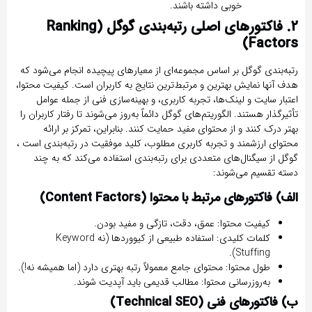
خوبی داشته باشند.
2. فاکتورهای اصلی رتبه‌بندی گوگل (Ranking
Factors)
رتبه‌بندی گوگل بر اساس مجموعه‌ای از معیارهای پیچیده انجام می‌شود که
هدف آنها نمایش بهترین و مرتبط‌ترین نتایج به کاربران است. کیفیت محتوا،
اعتبار سایت و لینک‌ها، تجربه کاربری، و بهینه‌سازی فنی از جمله عوامل
تأثیرگذار هستند. الگوریتم‌های گوگل دائماً به‌روز می‌شوند تا رفتار کاربران را
بهتر درک کنند و از محتوای مفید حمایت کنند. بنابراین، تمرکز بر ارائه
محتوای ارزشمند و تجربه کاربری مطلوب، کلید موفقیت در رتبه‌بندی است ،
گوگل از
سیگنال‌های متعددی
برای رتبه‌بندی استفاده می‌کند که به چند
دسته تقسیم می‌شوند:
الف) فاکتورهای مرتبط با محتوا (Content Factors)
کیفیت محتوا:
عمق، دقت، تازگی و مفید بودن.
کلمات کلیدی:
استفاده طبیعی از کیووردها (نه Keyword
Stuffing).
طول محتوا:
محتوای جامع معمولاً رتبه بهتری دارد (اما همیشه نه!).
به‌روزرسانی محتوا:
مطالب قدیمی باید آپدیت شوند.
ب) فاکتورهای فنی (Technical SEO)