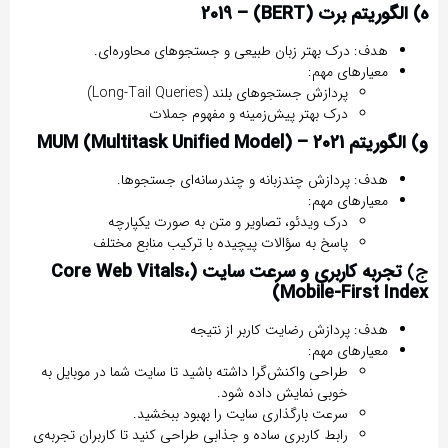
ه) الگوریتم برت (BERT) – 2019
هدف:
درک بهتر
زبان طبیعی
و جستجوهای محاوره‌ای.
معیارهای مهم:
پردازش جستجوهای بلند (Long-Tail Queries)
درک بهتر پیش‌زمینه و مفهوم جملات
و) الگوریتم MUM (Multitask Unified Model) – 2021
هدف:
پردازش
چندزبانه و چندرسانه‌ای
جستجوها.
معیارهای مهم:
درک ویدئو، تصاویر و متن به صورت یکپارچه
پاسخ به سؤالات پیچیده با ترکیب منابع مختلف
ج)
تجربه کاربری و سرعت سایت (Core Web Vitals،
Mobile-First Index)
هدف:
پردازش رضایت کاربر از نتیجه
معیارهای مهم:
طراحی واکنش‌گرا داشته باشید تا سایت شما در موبایل به
خوبی نمایش داده شود.
سرعت بارگذاری سایت را بهبود ببخشید.
رابط کاربری ساده و جذابی طراحی کنید تا کاربران تجربه‌ی